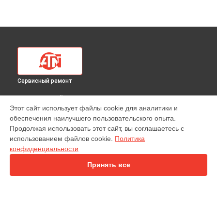
Сервисный ремонт
ВЫБЕРИ СВОЙ ГОРОД
Этот сайт использует файлы cookie для аналитики и
Диагностика тепловизионного прицела Mars-HD 640 2,5-
обеспечения наилучшего пользовательского опыта.
25X ATN в
Краснодаре
Продолжая использовать этот сайт, вы соглашаетесь с
Диагностика тепловизионного прицела Mars-HD 640 2,5-
использованием файлов cookie.
Политика
25X ATN в
Ростове-на-Дону
конфиденциальности
Диагностика тепловизионного прицела Mars-HD 640 2,5-
25X ATN в
Нижнем Новгороде
Принять все
Диагностика тепловизионного прицела Mars-HD 640 2,5-
25X ATN в
Новосибирске
Диагностика тепловизионного прицела Mars-HD 640 2,5-
25X ATN в
Челябинске
Диагностика тепловизионного прицела Mars-HD 640 2,5-