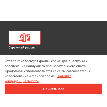
Сервисный ремонт
ВЫБЕРИ СВОЙ ГОРОД
Этот сайт использует файлы cookie для аналитики и
Ремонт тепловизионного прицела Mars-HD 384 2-8X ATN в
обеспечения наилучшего пользовательского опыта.
Краснодаре
Продолжая использовать этот сайт, вы соглашаетесь с
Ремонт тепловизионного прицела Mars-HD 384 2-8X ATN в
использованием файлов cookie.
Политика
Ростове-на-Дону
конфиденциальности
Ремонт тепловизионного прицела Mars-HD 384 2-8X ATN в
Нижнем Новгороде
Принять все
Ремонт тепловизионного прицела Mars-HD 384 2-8X ATN в
Новосибирске
Ремонт тепловизионного прицела Mars-HD 384 2-8X ATN в
Челябинске