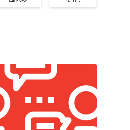
640 2.525x
640 110x