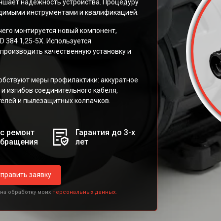
учшает надёжность устройства. Процедуру
димыми инструментами и квалификацией.
чего монтируется новый компонент,
 384 1,25-5X. Используется
производить качественную установку и
бствуют меры профилактики: аккуратное
 и изгибов соединительного кабеля,
телей и пылезащитных колпачков.
с ремонт
Гарантия до 3-х
обращения
лет
править заявку
 на обработку моих
персональных данных.