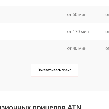
от 60 мин
о
от 170 мин
о
от 40 мин
о
от 170 мин
о
Показать весь прайс
от 70 мин
о
от 100 мин
о
изионных прицелов ATN