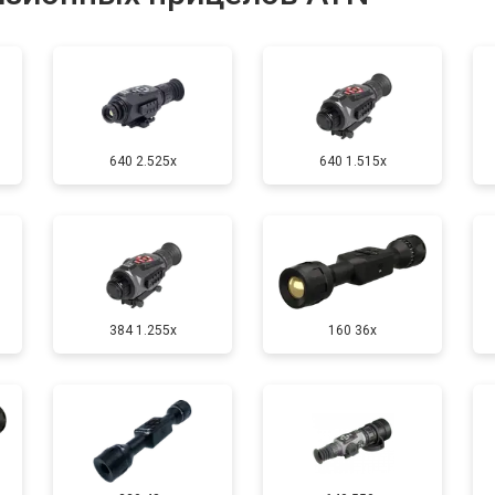
от 60 мин
о
640 2.525x
640 1.515x
384 1.255х
160 36x