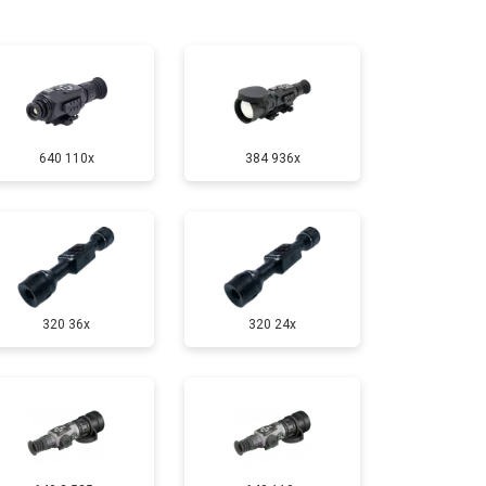
т 10000 ₽
Заказать
640 110x
384 936x
320 36x
320 24x