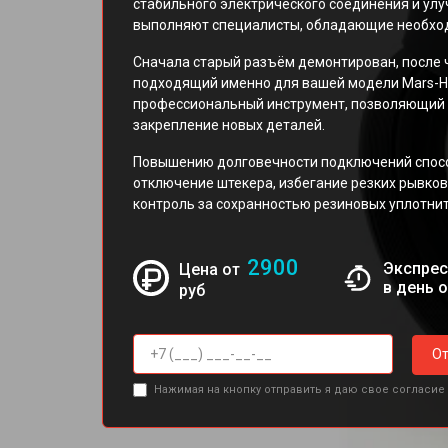
стабильного электрического соединения и ул
выполняют специалисты, обладающие необхо
Сначала старый разъём демонтирован, после 
подходящий именно для вашей модели Mars-HD
профессиональный инструмент, позволяющий 
закрепление новых деталей.
Повышению долговечности подключений спосо
отключение штекера, избегание резких рывков
контроль за сохранностью резиновых уплотни
2900
Экспрес
Цена от
в день 
руб
От
Нажимая на кнопку отправить я даю свое согласие