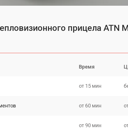
тепловизионного прицела ATN M
Время
Ц
от 15 мин
б
ментов
от 60 мин
о
от 90 мин
о