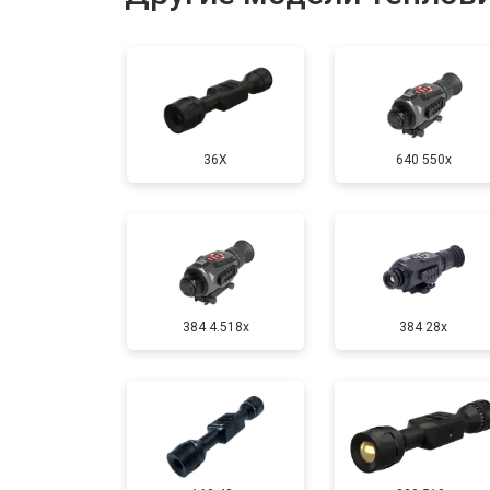
Ремонт или замена детектора
36X
640 550x
384 4.518x
384 28x