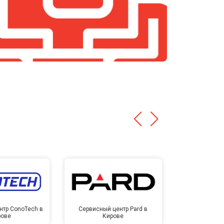
нтр ConoTech в
Сервисный центр Pard в
Сервисный ц
рове
Кирове
Ки