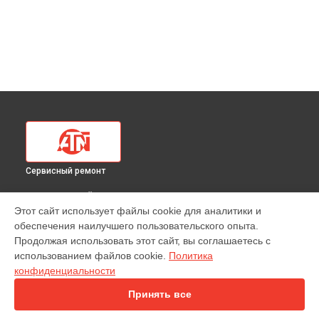
Сервисный ремонт
ВЫБЕРИ СВОЙ ГОРОД
Этот сайт использует файлы cookie для аналитики и
Замена кабеля тепловизионного прицела Mars 4 384 4,5-
обеспечения наилучшего пользовательского опыта.
18X ATN в
Краснодаре
Продолжая использовать этот сайт, вы соглашаетесь с
Замена кабеля тепловизионного прицела Mars 4 384 4,5-
использованием файлов cookie.
Политика
18X ATN в
Ростове-на-Дону
конфиденциальности
Замена кабеля тепловизионного прицела Mars 4 384 4,5-
18X ATN в
Нижнем Новгороде
Принять все
Замена кабеля тепловизионного прицела Mars 4 384 4,5-
18X ATN в
Новосибирске