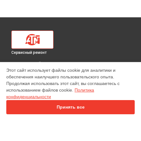
Сервисный ремонт
ВЫБЕРИ СВОЙ ГОРОД
Этот сайт использует файлы cookie для аналитики и
Ремонт оптики тепловизионного прицела Mars 4 384 1,25-
обеспечения наилучшего пользовательского опыта.
5X ATN в
Краснодаре
Продолжая использовать этот сайт, вы соглашаетесь с
Ремонт оптики тепловизионного прицела Mars 4 384 1,25-
использованием файлов cookie.
Политика
5X ATN в
Ростове-на-Дону
конфиденциальности
Ремонт оптики тепловизионного прицела Mars 4 384 1,25-
5X ATN в
Нижнем Новгороде
Принять все
Ремонт оптики тепловизионного прицела Mars 4 384 1,25-
5X ATN в
Новосибирске
Ремонт оптики тепловизионного прицела Mars 4 384 1,25-
5X ATN в
Челябинске
Ремонт оптики тепловизионного прицела Mars 4 384 1,25-