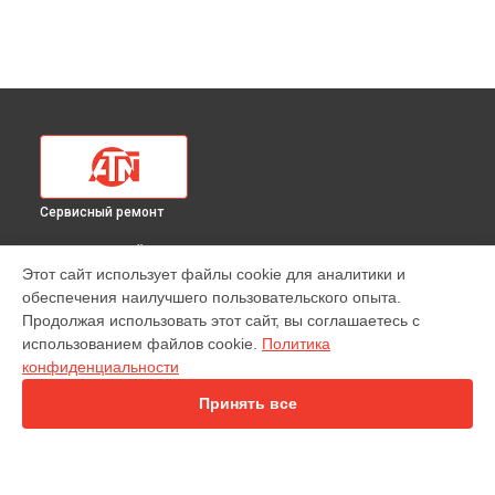
Сервисный ремонт
ВЫБЕРИ СВОЙ ГОРОД
Этот сайт использует файлы cookie для аналитики и
Замена разъемов тепловизионного прицела 640 110x ATN в
обеспечения наилучшего пользовательского опыта.
Краснодаре
Продолжая использовать этот сайт, вы соглашаетесь с
Замена разъемов тепловизионного прицела 640 110x ATN в
использованием файлов cookie.
Политика
Ростове-на-Дону
конфиденциальности
Замена разъемов тепловизионного прицела 640 110x ATN в
Нижнем Новгороде
Принять все
Замена разъемов тепловизионного прицела 640 110x ATN в
Новосибирске
Замена разъемов тепловизионного прицела 640 110x ATN в
Челябинске