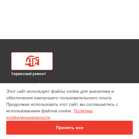
Сервисный ремонт
ВЫБЕРИ СВОЙ ГОРОД
Этот сайт использует файлы cookie для аналитики и
Ремонт или замена крепежных элементов
обеспечения наилучшего пользовательского опыта.
тепловизионного прицела 640 110x ATN в
Краснодаре
Продолжая использовать этот сайт, вы соглашаетесь с
Ремонт или замена крепежных элементов
использованием файлов cookie.
Политика
тепловизионного прицела 640 110x ATN в
Ростове-на-Дону
конфиденциальности
Ремонт или замена крепежных элементов
тепловизионного прицела 640 110x ATN в
Нижнем
Принять все
Новгороде
Ремонт или замена крепежных элементов