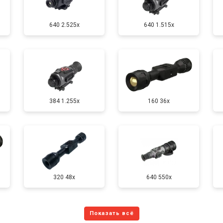
640 2.525x
640 1.515x
384 1.255х
160 36x
320 48x
640 550x