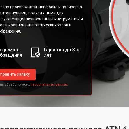
екла производятся шлифовка и полировка
ентов новыми, подходящими для
льзуют специализированные инструменты и
ое выравнивание оптических узлов и
ображения.
с ремонт
Гарантия до 3-х
обращения
лет
править заявку
 на обработку моих
персональных данных.