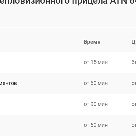
тепловизионного прицела ATN 6
Время
Ц
от 15 мин
б
ментов
от 60 мин
о
от 90 мин
о
от 60 мин
о