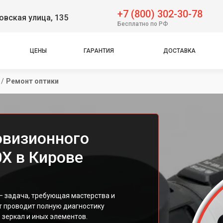
+7 (800) 302-30-78
вская улица, 135
Бесплатно по РФ
ЦЕНЫ
ГАРАНТИЯ
ДОСТАВКА
/
Ремонт оптики
овизионного
0X в Кирове
— задача, требующая мастерства и
т проводит полную диагностику
 зеркал и иных элементов.