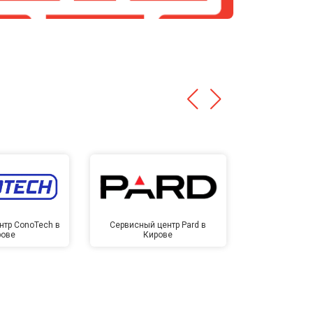
нтр ConoTech в
Сервисный центр Pard в
Сервисный ц
рове
Кирове
Ки