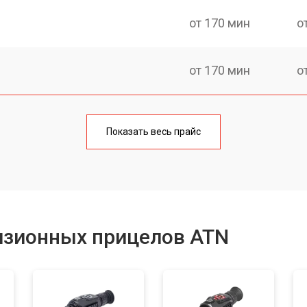
от 170 мин
о
от 170 мин
о
от 70 мин
о
Показать весь прайс
от 90 мин
о
от 100 мин
о
изионных прицелов ATN
от 60 мин
о