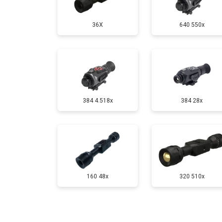
36X
640 550x
384 4.518x
384 28x
160 48x
320 510x