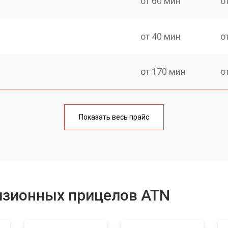
от 60 мин
о
от 40 мин
о
от 170 мин
о
от 70 мин
о
Показать весь прайс
от 90 мин
о
от 100 мин
о
изионных прицелов ATN
от 60 мин
о