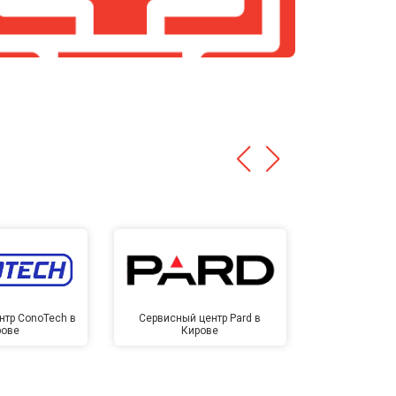
нтр ConoTech в
Сервисный центр Pard в
Сервисный ц
рове
Кирове
Ки