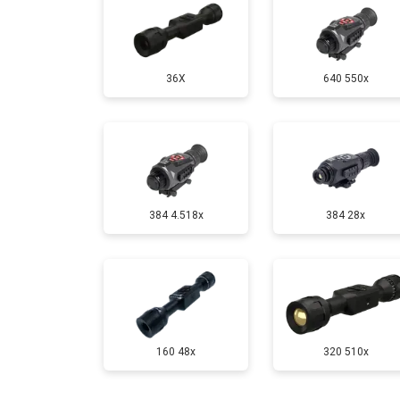
36X
640 550x
384 4.518x
384 28x
160 48x
320 510x