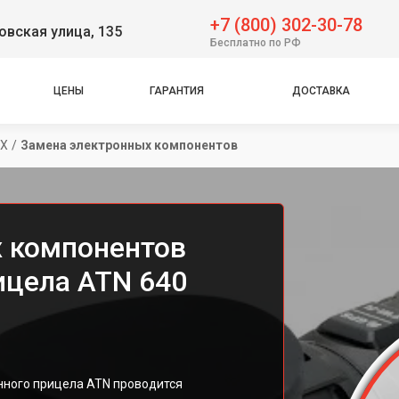
+7 (800) 302-30-78
вская улица, 135
Бесплатно по РФ
ЦЕНЫ
ГАРАНТИЯ
ДОСТАВКА
5X
/
Замена электронных компонентов
 компонентов
ицела ATN 640
нного прицела ATN проводится