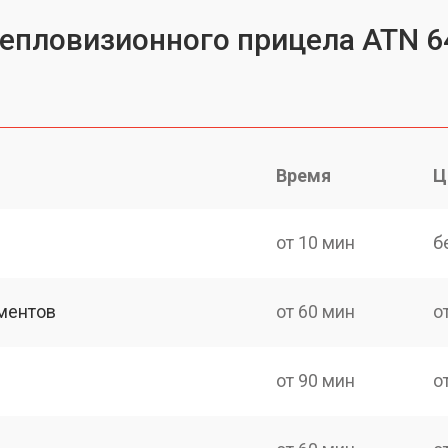
тепловизионного прицела ATN 6
Время
Ц
от 10 мин
б
ментов
от 60 мин
о
от 90 мин
о