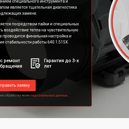
нием специального инструмента и
апом является тщательная диагностика
подлежащих замене.
ется посредством пайки и специальных
ь воздействие тепла на чувствительную
в проводится финальная настройка и
я стабильности работы 640 1.515X.
с ремонт
Гарантия до 3-х
обращения
лет
править заявку
 на обработку моих
персональных данных.