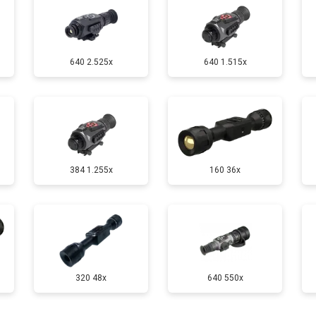
640 2.525x
640 1.515x
384 1.255х
160 36x
320 48x
640 550x