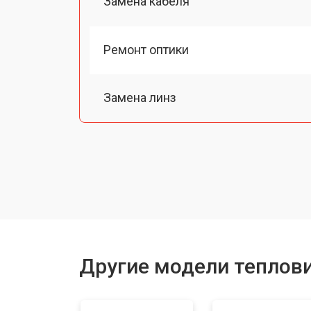
Замена кабеля
Ремонт оптики
Замена линз
Чистка оптической системы
Замена разъемов
Замена дисплея (экрана)
Другие модели теплов
Ремонт или замена детектора