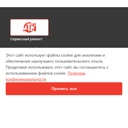
Сервисный ремонт
ВЫБЕРИ СВОЙ ГОРОД
Этот сайт использует файлы cookie для аналитики и
Чистка оптической системы тепловизионного прицела 384
обеспечения наилучшего пользовательского опыта.
936x ATN в
Краснодаре
Продолжая использовать этот сайт, вы соглашаетесь с
Чистка оптической системы тепловизионного прицела 384
использованием файлов cookie.
Политика
936x ATN в
Ростове-на-Дону
конфиденциальности
Чистка оптической системы тепловизионного прицела 384
936x ATN в
Нижнем Новгороде
Принять все
Чистка оптической системы тепловизионного прицела 384
936x ATN в
Новосибирске
Чистка оптической системы тепловизионного прицела 384
936x ATN в
Челябинске
Чистка оптической системы тепловизионного прицела 384
УСТРОЙСТВА
936x ATN в
Екатеринбурге
Чистка оптической системы тепловизионного прицела 384