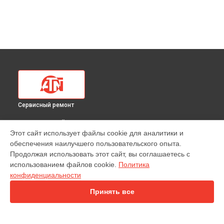
Сервисный ремонт
ВЫБЕРИ СВОЙ ГОРОД
Этот сайт использует файлы cookie для аналитики и
Замена разъемов тепловизионного прицела 384 1.255x ATN
обеспечения наилучшего пользовательского опыта.
в
Краснодаре
Продолжая использовать этот сайт, вы соглашаетесь с
Замена разъемов тепловизионного прицела 384 1.255x ATN
использованием файлов cookie.
Политика
в
Ростове-на-Дону
конфиденциальности
Замена разъемов тепловизионного прицела 384 1.255x ATN
в
Нижнем Новгороде
Принять все
Замена разъемов тепловизионного прицела 384 1.255x ATN
в
Новосибирске
Замена разъемов тепловизионного прицела 384 1.255x ATN