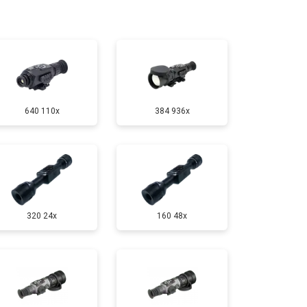
т 7000 ₽
Заказать
т 10000 ₽
Заказать
640 110x
384 936x
320 24x
160 48x