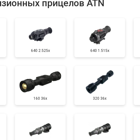
изионных прицелов ATN
от 100 мин
о
от 60 мин
о
640 2.525x
640 1.515x
160 36x
320 36x