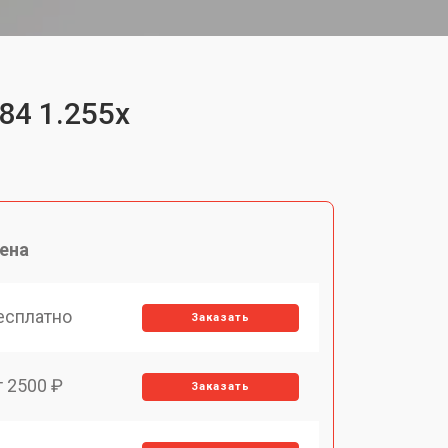
84 1.255х
ена
есплатно
Заказать
т 2500 ₽
Заказать