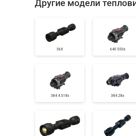
Другие модели теплов
Замена дисплея (экрана)
Ремонт или замена детектора
36X
640 550x
384 4.518x
384 28x