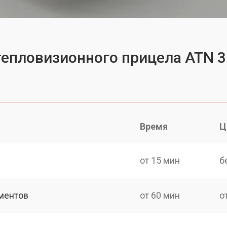
тепловизионного прицела ATN 3
Время
Ц
от 15 мин
б
ментов
от 60 мин
о