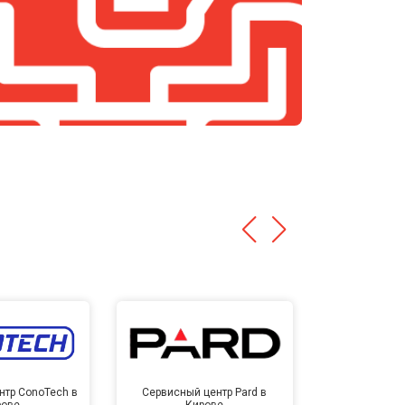
нтр ConoTech в
Сервисный центр Pard в
Сервисный ц
рове
Кирове
Ки