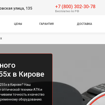
+7 (800) 302-30-78
вская улица, 135
Бесплатно по РФ
ЦЕНЫ
ГАРАНТИЯ
ДОСТАВКА
5х
ного
55х в Кирове
255х в Кирове? Наш
 оптической техники ATN и
чиваем точность и качество
овременному оборудованию.