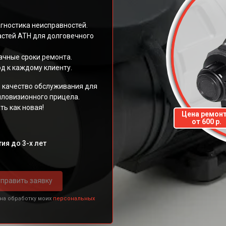
агностика неисправностей.
стей АТН для долговечного
ачные сроки ремонта.
д к каждому клиенту.
 качество обслуживания для
пловизионного прицела.
ть как новая!
Цена ремон
от 600 р.
ия до 3-х лет
править заявку
 на обработку моих
персональных