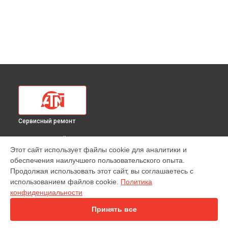
Сервисный ремонт
ВЫБЕРИ СВОЙ ГОРОД
Этот сайт использует файлы cookie для аналитики и
Ремонт или замена крепежных элементов
обеспечения наилучшего пользовательского опыта.
тепловизионного прицела 36X ATN в
Краснодаре
Продолжая использовать этот сайт, вы соглашаетесь с
Ремонт или замена крепежных элементов
использованием файлов cookie.
Политика
тепловизионного прицела 36X ATN в
Ростове-на-Дону
конфиденциальности
Ремонт или замена крепежных элементов
тепловизионного прицела 36X ATN в
Нижнем Новгороде
Принять все
Ремонт или замена крепежных элементов
тепловизионного прицела 36X ATN в
Новосибирске