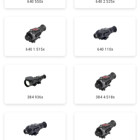
640 550x
640 2.525x
640 1.515x
640 110x
384 936x
384 4.518x