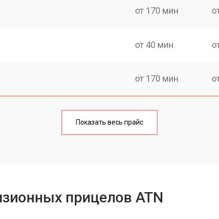
от 170 мин
о
от 40 мин
о
от 170 мин
о
от 70 мин
о
Показать весь прайс
от 90 мин
о
от 100 мин
о
изионных прицелов ATN
от 60 мин
о