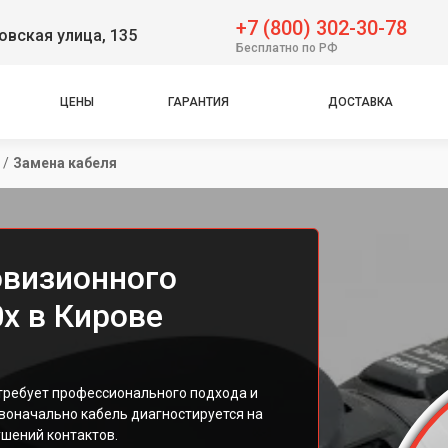
+7 (800) 302-30-78
вская улица, 135
Бесплатно по РФ
ЦЕНЫ
ГАРАНТИЯ
ДОСТАВКА
/
Замена кабеля
овизионного
x в Кирове
требует профессионального подхода и
воначально кабель диагностируется на
ушений контактов.