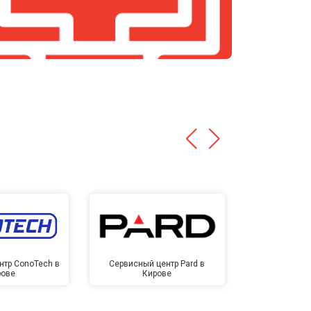
нтр ConoTech в
Сервисный центр Pard в
Сервисный ц
рове
Кирове
Ки