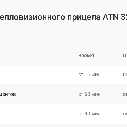
тепловизионного прицела ATN 3
Время
Ц
от 15 мин
б
ментов
от 60 мин
о
от 90 мин
о