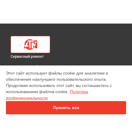
Сервисный ремонт
ВЫБЕРИ СВОЙ ГОРОД
Этот сайт использует файлы cookie для аналитики и
Замена разъемов тепловизионного прицела 320 24x ATN в
обеспечения наилучшего пользовательского опыта.
Краснодаре
Продолжая использовать этот сайт, вы соглашаетесь с
Замена разъемов тепловизионного прицела 320 24x ATN в
использованием файлов cookie.
Политика
Ростове-на-Дону
конфиденциальности
Замена разъемов тепловизионного прицела 320 24x ATN в
Нижнем Новгороде
Принять все
Замена разъемов тепловизионного прицела 320 24x ATN в
Новосибирске
Замена разъемов тепловизионного прицела 320 24x ATN в
Челябинске