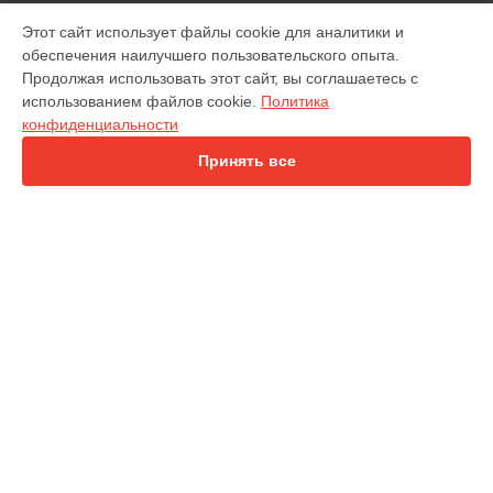
УСТРОЙСТВА
Этот сайт использует файлы cookie для аналитики и
обеспечения наилучшего пользовательского опыта.
Цифровой бинокль
Продолжая использовать этот сайт, вы соглашаетесь с
Тепловизионный прицел
использованием файлов cookie.
Политика
Лазерный дальномер
конфиденциальности
Цифровой прицел
Принять все
СТРАНИЦЫ
Цены
Гарантия
Доставка
Контакты
Карта сайта
КОНТАКТЫ
+7 (800) 302-30-78
Ежедневно с 09:00 до 21:00
г. Киров, Московская улица, 135
info@atn-services.ru
Политика конфиденциальности