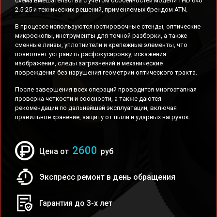
схема вмешательства с учетом особенностей модели THD 640
2.5-25 и технических решений, применяемых брендом ATN.
В процессе используются юстировочные стенды, оптические
микроскопы, инструменты для точной разборки, а также
сменные линзы, уплотнители и крепежные элементы, что
позволяет устранить расфокусировку, искажения
изображения, следы загрязнений и механические
повреждения без нарушения геометрии оптического тракта.
После завершения всех операций проводится многоэтапная
проверка четкости и соосности, а также даются
рекомендации по дальнейшей эксплуатации, включая
правильное хранение, защиту от пыли и ударных нагрузок.
2600
Цена от
руб
Экспресс ремонт в день обращения
Гарантия до 3-х лет