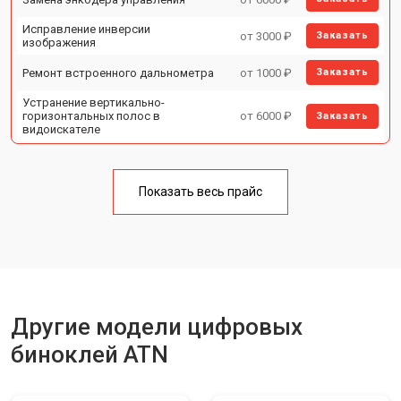
Исправление инверсии
от 3000 ₽
Заказать
изображения
Ремонт встроенного дальнометра
от 1000 ₽
Заказать
Устранение вертикально-
горизонтальных полос в
от 6000 ₽
Заказать
видоискателе
Чистка бинокля
от 1000 ₽
Заказать
Показать весь прайс
Юстировка бинокля
от 2000 ₽
Заказать
Замена объективов с улучшением
от 1500 ₽
Заказать
характеристик
Замена шим контроллера
от 1200 ₽
Заказать
Замена микросхемы усилителя
от 1400 ₽
Заказать
Другие модели цифровых
Замена матрицы
от 1500 ₽
Заказать
биноклей ATN
Ремонт цепи питания
от 1500 ₽
Заказать