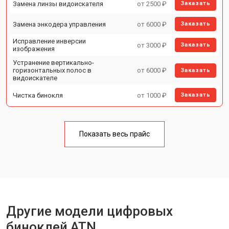
Замена линзы видоискателя
от 2500 ₽
Заказать
Замена энкодера управления
от 6000 ₽
Заказать
Исправление инверсии
от 3000 ₽
Заказать
изображения
Устранение вертикально-
горизонтальных полос в
от 6000 ₽
Заказать
видоискателе
Чистка бинокля
от 1000 ₽
Заказать
Юстировка бинокля
от 2000 ₽
Заказать
Замена объективов с улучшением
Показать весь прайс
от 1500 ₽
Заказать
характеристик
Замена шим контроллера
от 1200 ₽
Заказать
Замена микросхемы усилителя
от 1400 ₽
Заказать
Замена матрицы
от 1500 ₽
Заказать
Другие модели цифровых
Ремонт цепи питания
от 1500 ₽
Заказать
биноклей ATN