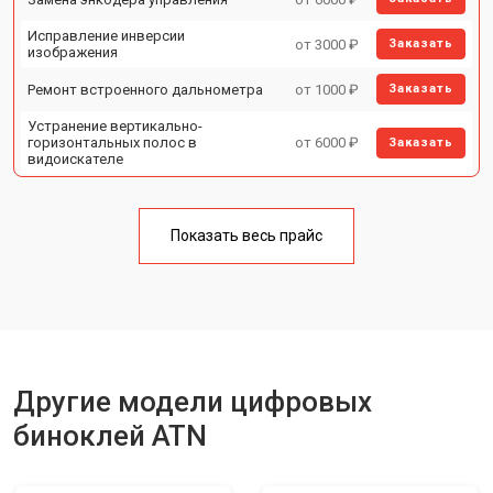
Исправление инверсии
от 3000 ₽
Заказать
изображения
Ремонт встроенного дальнометра
от 1000 ₽
Заказать
Устранение вертикально-
горизонтальных полос в
от 6000 ₽
Заказать
видоискателе
Чистка бинокля
от 1000 ₽
Заказать
Показать весь прайс
Юстировка бинокля
от 2000 ₽
Заказать
Замена объективов с улучшением
от 1500 ₽
Заказать
характеристик
Замена шим контроллера
от 1200 ₽
Заказать
Замена микросхемы усилителя
от 1400 ₽
Заказать
Другие модели цифровых
Замена матрицы
от 1500 ₽
Заказать
биноклей ATN
Ремонт цепи питания
от 1500 ₽
Заказать