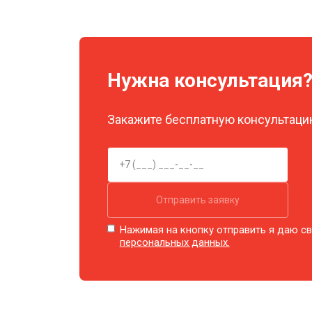
Замена объективов с улучшением 
Нужна консультация
Замена шим контроллера
Закажите бесплатную консультацию
Замена микросхемы усилителя
Замена матрицы
Отправить заявку
Ремонт цепи питания
Нажимая на кнопку отправить я даю св
персональных данных.
Замена модуля Wi-Fi