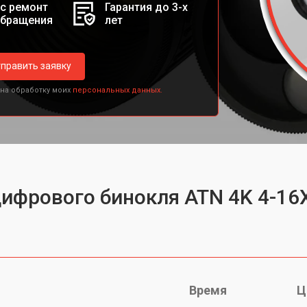
с ремонт
Гарантия до 3-х
обращения
лет
править заявку
 на обработку моих
персональных данных.
цифрового бинокля ATN 4K 4-16
Время
Ц