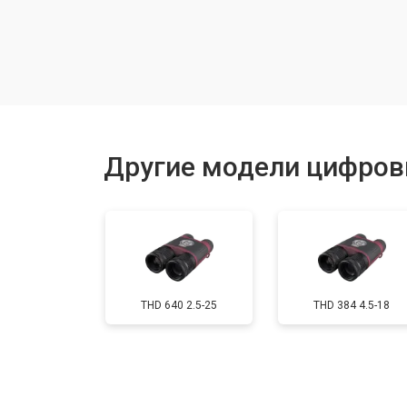
Замена линзы видоискателя
Замена энкодера управления
Исправление инверсии изображен
Другие модели цифров
Ремонт встроенного дальнометра
Устранение вертикально-горизонта
THD 640 2.5-25
THD 384 4.5-18
Чистка бинокля
Юстировка бинокля