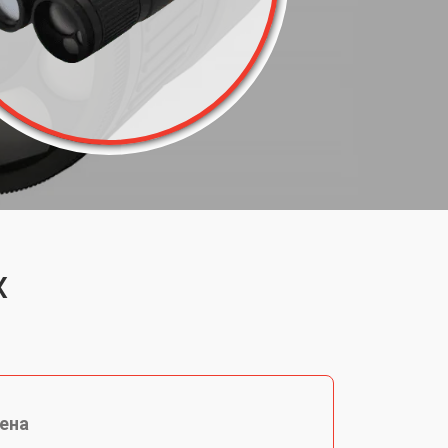
X
ена