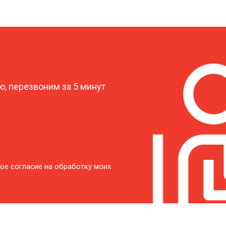
характеристик
от 50 мин
о
?
от 50 мин
о
, перезвоним за 5 минут
от 40 мин
о
от 60 мин
о
от 50 мин
о
ое согласие на обработку моих
от 60 мин
о