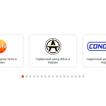
от 40 мин
о
от 50 мин
о
от 40 мин
о
от 130 мин
о
ентр Testo в
Сервисный центр Arkon в
Сервисный це
ове
Кирове
Ки
от 40 мин
о
овление)
от 60 мин
о
лаги
от 40 мин
о