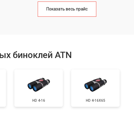
от 80 мин
о
Показать весь прайс
от 90 мин
о
ия
от 90 мин
о
ых биноклей ATN
от 40 мин
о
льных полос в видоискателе
от 150 мин
о
HD 4-16
HD 4-16X65
от 40 мин
о
от 70 мин
о