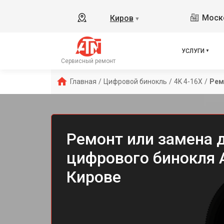
Моско
Киров
▼
УСЛУГИ
Сервисный ремонт
Главная
/
Цифровой бинокль
/
4K 4-16X
/
Рем
Ремонт или замена 
цифрового бинокля A
Кирове