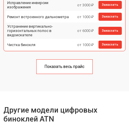
Исправление инверсии
от 3000 ₽
Заказать
изображения
Ремонт встроенного дальнометра
от 1000 ₽
Заказать
Устранение вертикально-
горизонтальных полос в
от 6000 ₽
Заказать
видоискателе
Чистка бинокля
от 1000 ₽
Заказать
Юстировка бинокля
от 2000 ₽
Заказать
Замена объективов с улучшением
Показать весь прайс
от 1500 ₽
Заказать
характеристик
Замена шим контроллера
от 1200 ₽
Заказать
Замена микросхемы усилителя
от 1400 ₽
Заказать
Замена матрицы
от 1500 ₽
Заказать
Другие модели цифровых
Ремонт цепи питания
от 1500 ₽
Заказать
биноклей ATN
Замена модуля Wi-Fi
от 900 ₽
Заказать